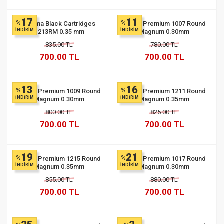
17
11
%
%
Stigma Black Cartridges
Quelle Premium 1007 Round
İNDİRİM
İNDİRİM
1213RM 0.35 mm
Magnum 0.30mm
835.00 TL
780.00 TL
700.00 TL
700.00 TL
13
16
%
%
Quelle Premium 1009 Round
Quelle Premium 1211 Round
İNDİRİM
İNDİRİM
Magnum 0.30mm
Magnum 0.35mm
800.00 TL
825.00 TL
700.00 TL
700.00 TL
19
21
%
%
Quelle Premium 1215 Round
Quelle Premium 1017 Round
İNDİRİM
İNDİRİM
Magnum 0.35mm
Magnum 0.30mm
855.00 TL
880.00 TL
700.00 TL
700.00 TL