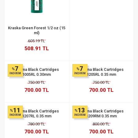
Kraska Green Forest 1/2 oz (15
ml)
605.19 TL
508.91 TL
7
7
%
%
Stigma Black Cartridges
Stigma Black Cartridges
İNDİRİM
İNDİRİM
1005RL 0.30mm
1205RL 0.35 mm
750.00 TL
750.00 TL
700.00 TL
700.00 TL
11
13
%
%
Stigma Black Cartridges
Stigma Black Cartridges
İNDİRİM
İNDİRİM
1207RL 0.35 mm
1209RM 0.35 mm
780.00 TL
800.00 TL
700.00 TL
700.00 TL