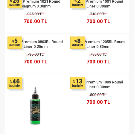
25
2
%
%
Quelle Premium 1021 Round
Quelle Premium 1001 Round
İNDİRİM
İNDİRİM
Magnum 0.30mm
Liner 0.30mm
925.00 TL
710.00 TL
700.00 TL
700.00 TL
5
8
%
%
Quelle Premium 0803RL Round
Quelle Premium 1205RL Round
İNDİRİM
İNDİRİM
Liner 0.25mm
Liner 0.35mm
735.00 TL
755.00 TL
700.00 TL
700.00 TL
46
13
%
%
Quelle Premium 1009 Round
İNDİRİM
İNDİRİM
Liner 0.30mm
800.00 TL
700.00 TL