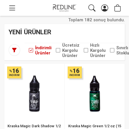
Toplam 182 sonuç bulundu.
YENİ ÜRÜNLER
Ücretsiz
Hızlı
İndirimli
Sınırlı
Kargolu
Kargolu
Ürünler
Stoklu
Ürünler
Ürünler
16
16
%
%
İNDİRİM
İNDİRİM
Kraska Magic Dark Shadow 1/2
Kraska Magic Green 1/2 oz (15