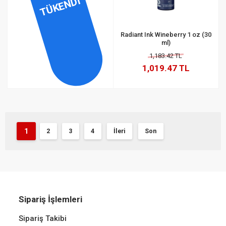
TÜKENDİ
Radiant Ink Wineberry 1 oz (30
ml)
1,183.42 TL
1,019.47 TL
1
2
3
4
İleri
Son
Sipariş İşlemleri
Sipariş Takibi