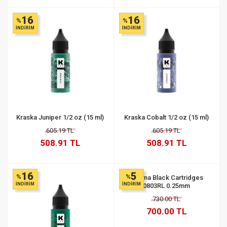
16
16
%
%
İNDİRİM
İNDİRİM
Kraska Juniper 1/2 oz (15 ml)
Kraska Cobalt 1/2 oz (15 ml)
605.19 TL
605.19 TL
508.91 TL
508.91 TL
16
5
%
%
Stigma Black Cartridges
İNDİRİM
İNDİRİM
0803RL 0.25mm
730.00 TL
700.00 TL