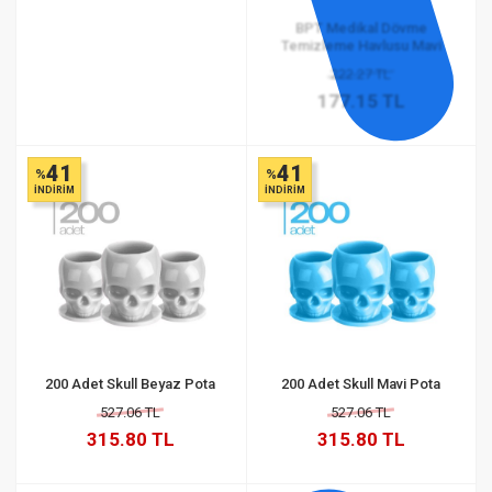
BPT Medikal Dövme
Temizleme Havlusu Mavi
222.27 TL
177.15 TL
41
41
%
%
İNDİRİM
İNDİRİM
200 Adet Skull Beyaz Pota
200 Adet Skull Mavi Pota
527.06 TL
527.06 TL
315.80 TL
315.80 TL