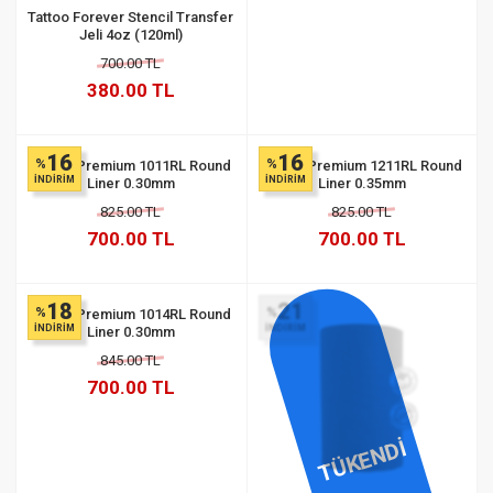
Tattoo Forever Stencil Transfer
Jeli 4oz (120ml)
700.00 TL
380.00 TL
16
16
%
%
Quelle Premium 1011RL Round
Quelle Premium 1211RL Round
İNDİRİM
İNDİRİM
Liner 0.30mm
Liner 0.35mm
825.00 TL
825.00 TL
700.00 TL
700.00 TL
18
21
%
%
Quelle Premium 1014RL Round
İNDİRİM
İNDİRİM
Liner 0.30mm
845.00 TL
700.00 TL
TÜKENDİ