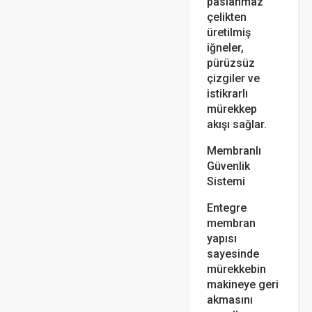
paslanmaz
çelikten
üretilmiş
iğneler,
pürüzsüz
çizgiler ve
istikrarlı
mürekkep
akışı sağlar.
Membranlı
Güvenlik
Sistemi
Entegre
membran
yapısı
sayesinde
mürekkebin
makineye geri
akmasını