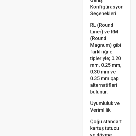
Geniş
Konfigürasyon
Seçenekleri
RL (Round
Liner) ve RM
(Round
Magnum) gibi
farklı iğne
tipleriyle; 0.20
mm, 0.25 mm,
0.30 mm ve
0.35 mm çap
alternatifleri
bulunur.
Uyumluluk ve
Verimlilik
Çoğu standart
kartuş tutucu
ve dövme