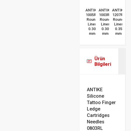
ANTIKE
ANTIKE
ANTIKE
1005RL
1003RL
1207RL
Round
Round
Round
Liner
Liner
Liner
0.30
0.30
0.35
mm
mm
mm
Ürün
Bilgileri
ANTIKE
Silicone
Tattoo Finger
Ledge
Cartridges
Needles
0803RL