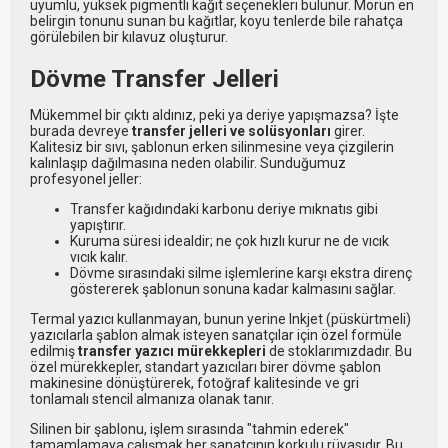
uyumlu, yüksek pigmentli kağıt seçenekleri bulunur. Morun en
belirgin tonunu sunan bu kağıtlar, koyu tenlerde bile rahatça
görülebilen bir kılavuz oluşturur.
Dövme Transfer Jelleri
Mükemmel bir çıktı aldınız, peki ya deriye yapışmazsa? İşte
burada devreye
transfer jelleri ve solüsyonları
girer.
Kalitesiz bir sıvı, şablonun erken silinmesine veya çizgilerin
kalınlaşıp dağılmasına neden olabilir. Sunduğumuz
profesyonel jeller:
Transfer kağıdındaki karbonu deriye mıknatıs gibi
yapıştırır.
Kuruma süresi idealdir; ne çok hızlı kurur ne de vıcık
vıcık kalır.
Dövme sırasındaki silme işlemlerine karşı ekstra direnç
göstererek şablonun sonuna kadar kalmasını sağlar.
Termal yazıcı kullanmayan, bunun yerine Inkjet (püskürtmeli)
yazıcılarla şablon almak isteyen sanatçılar için özel formüle
edilmiş
transfer yazıcı mürekkepleri
de stoklarımızdadır. Bu
özel mürekkepler, standart yazıcıları birer dövme şablon
makinesine dönüştürerek, fotoğraf kalitesinde ve gri
tonlamalı stencil almanıza olanak tanır.
Silinen bir şablonu, işlem sırasında "tahmin ederek"
tamamlamaya çalışmak her sanatçının korkulu rüyasıdır. Bu