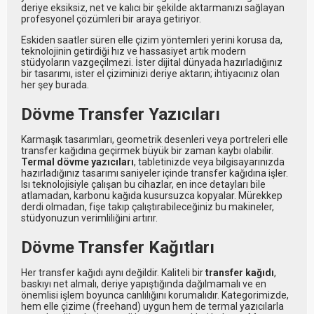
deriye eksiksiz, net ve kalıcı bir şekilde aktarmanızı sağlayan
profesyonel çözümleri bir araya getiriyor.
Eskiden saatler süren elle çizim yöntemleri yerini korusa da,
teknolojinin getirdiği hız ve hassasiyet artık modern
stüdyoların vazgeçilmezi. İster dijital dünyada hazırladığınız
bir tasarımı, ister el çiziminizi deriye aktarın; ihtiyacınız olan
her şey burada.
Dövme Transfer Yazıcıları
Karmaşık tasarımları, geometrik desenleri veya portreleri elle
transfer kağıdına geçirmek büyük bir zaman kaybı olabilir.
Termal dövme yazıcıları
, tabletinizde veya bilgisayarınızda
hazırladığınız tasarımı saniyeler içinde transfer kağıdına işler.
Isı teknolojisiyle çalışan bu cihazlar, en ince detayları bile
atlamadan, karbonu kağıda kusursuzca kopyalar. Mürekkep
derdi olmadan, fişe takıp çalıştırabileceğiniz bu makineler,
stüdyonuzun verimliliğini artırır.
Dövme Transfer Kağıtları
Her transfer kağıdı aynı değildir. Kaliteli bir
transfer kağıdı
,
baskıyı net almalı, deriye yapıştığında dağılmamalı ve en
önemlisi işlem boyunca canlılığını korumalıdır. Kategorimizde,
hem elle çizime (freehand) uygun hem de termal yazıcılarla