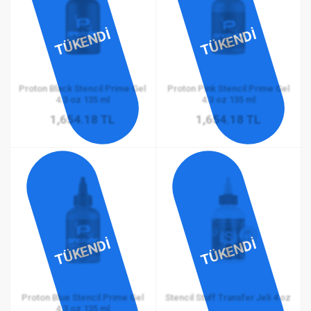
TÜKENDİ
TÜKENDİ
Proton Black Stencil Prime Gel
Proton Pink Stencil Prime Gel
4.3 oz 135 ml
4.3 oz 135 ml
1,654.18 TL
1,654.18 TL
TÜKENDİ
TÜKENDİ
Proton Blue Stencil Prime Gel
Stencil Stuff Transfer Jeli 4 oz
4.3 oz 135 ml