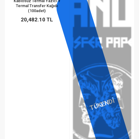
Kablosuz Termal Yazıcı +
Termal Transfer Kağıdı
(100adet)
20,482.10 TL
TÜKENDİ