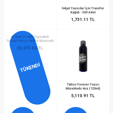
İnkjet Yazıcılar İçin Transfer
Kağıdı - 500 Adet
1,731.11 TL
Brother PJ-883 Taşınabilir
Termal Yazıcı + Wifi & Bluetooth
42,473.84 TL
TÜKENDİ
Tattoo Forever Yazıcı
Mürekkebi 4oz (120ml)
5,110.91 TL