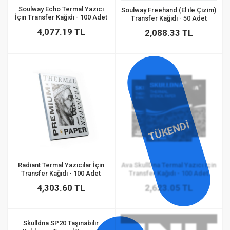
Soulway Echo Termal Yazıcı
Soulway Freehand (El ile Çizim)
İçin Transfer Kağıdı - 100 Adet
Transfer Kağıdı - 50 Adet
4,077.19 TL
2,088.33 TL
TÜKENDİ
Radiant Termal Yazıcılar İçin
Ava SkullDna Termal Yazıcı İçin
Transfer Kağıdı - 100 Adet
Transfer Kağıdı - 100 Adet
4,303.60 TL
2,623.05 TL
Skulldna SP20 Taşınabilir