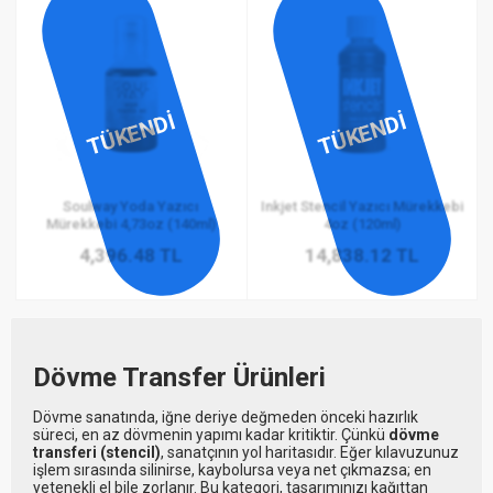
TÜKENDİ
TÜKENDİ
Soulway Yoda Yazıcı
Inkjet Stencil Yazıcı Mürekkebi
Mürekkebi 4,73oz (140ml)
4oz (120ml)
4,396.48 TL
14,838.12 TL
Dövme Transfer Ürünleri
Dövme sanatında, iğne deriye değmeden önceki hazırlık
süreci, en az dövmenin yapımı kadar kritiktir. Çünkü
dövme
transferi (stencil)
, sanatçının yol haritasıdır. Eğer kılavuzunuz
işlem sırasında silinirse, kaybolursa veya net çıkmazsa; en
yetenekli el bile zorlanır. Bu kategori, tasarımınızı kağıttan