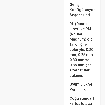
Geniş
Konfigürasyon
Seçenekleri
RL (Round
Liner) ve RM
(Round
Magnum) gibi
farklı iğne
tipleriyle; 0.20
mm, 0.25 mm,
0.30 mm ve
0.35 mm çap
alternatifleri
bulunur.
Uyumluluk ve
Verimlilik
Çoğu standart
kartuş tutucu