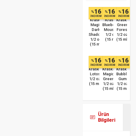
16
16
16
%
%
%
İNDİRİM
İNDİRİM
İNDİRİM
Kraska
Kraska
Kraska
Magic
Blueberry
Green
Dark
Mousse
Forest
Shadow
1/2 oz
1/2 oz
1/2 oz
(15 ml)
(15 ml)
(15 ml)
16
16
16
%
%
%
İNDİRİM
İNDİRİM
İNDİRİM
Kraska
Kraska
Kraska
Lotos
Magic
Bubble
1/2 oz
Green
Gum
(15 ml)
1/2 oz
1/2 oz
(15 ml)
(15 ml)
Ürün
Bilgileri