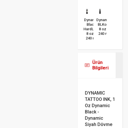
Dynamic
Dynamic
Black
BLKout
HardLine
8 oz -
8 oz -
240 ml
240 ml
Ürün
Bilgileri
DYNAMIC
TATTOO INK, 1
Oz Dynamic
Black -
Dynamic
Siyah Dövme