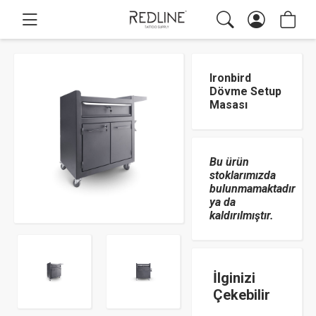
Ironbird
Dövme Setup
Masası
Bu ürün
stoklarımızda
bulunmamaktadır
ya da
kaldırılmıştır.
İlginizi
Çekebilir