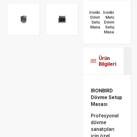
Ironbird
Ironbird
Dövme
Metal
Setup
Dövme
Masası
Setup
Masası
Ürün
Bilgileri
IRONBIRD
Dövme Setup
Masası
Profesyonel
dövme
sanatçıları
için özel