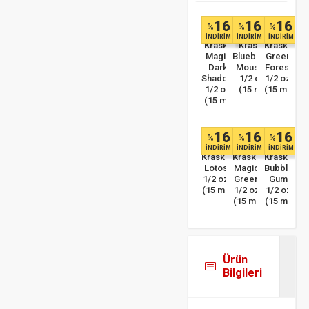
16
16
16
%
%
%
İNDİRİM
İNDİRİM
İNDİRİM
Kraska
Kraska
Kraska
Magic
Blueberry
Green
Dark
Mousse
Forest
Shadow
1/2 oz
1/2 oz
1/2 oz
(15 ml)
(15 ml)
(15 ml)
16
16
16
%
%
%
İNDİRİM
İNDİRİM
İNDİRİM
Kraska
Kraska
Kraska
Lotos
Magic
Bubble
1/2 oz
Green
Gum
(15 ml)
1/2 oz
1/2 oz
(15 ml)
(15 ml)
Ürün
Bilgileri