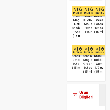
16
16
16
%
%
%
İNDİRİM
İNDİRİM
İNDİRİM
Kraska
Kraska
Kraska
Magic
Blueberry
Green
Dark
Mousse
Forest
Shadow
1/2 oz
1/2 oz
1/2 oz
(15 ml)
(15 ml)
(15 ml)
16
16
16
%
%
%
İNDİRİM
İNDİRİM
İNDİRİM
Kraska
Kraska
Kraska
Lotos
Magic
Bubble
1/2 oz
Green
Gum
(15 ml)
1/2 oz
1/2 oz
(15 ml)
(15 ml)
Ürün
Bilgileri