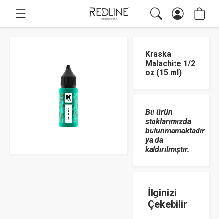
Kraska
Malachite 1/2
oz (15 ml)
Bu ürün
stoklarımızda
bulunmamaktadır
ya da
kaldırılmıştır.
İlginizi
Çekebilir