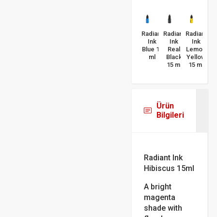
Radiant
Radiant
Radiant
Ink
Ink
Ink
Blue 15
Real
Lemon
ml
Black
Yellow
15 ml
15 ml
Ürün
Bilgileri
Radiant Ink
Hibiscus 15ml
A bright
magenta
shade with