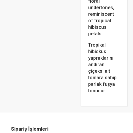
floral
undertones,
reminiscent
of tropical
hibiscus
petals.
Tropikal
hibiskus
yapraklarını
andıran
çiçeksi alt
tonlara sahip
parlak fuşya
tonudur.
Sipariş İşlemleri