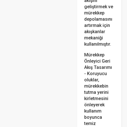
akışını
geliştirmek ve
mürekkep
depolamasını
artırmak için
akışkanlar
mekaniği
kullanılmıştır.
Mürekkep
Önleyici Geri
Akış Tasarımı
- Koruyucu
oluklar,
mürekkebin
tutma yerini
kirletmesini
önleyerek
kullanım
boyunca
temiz