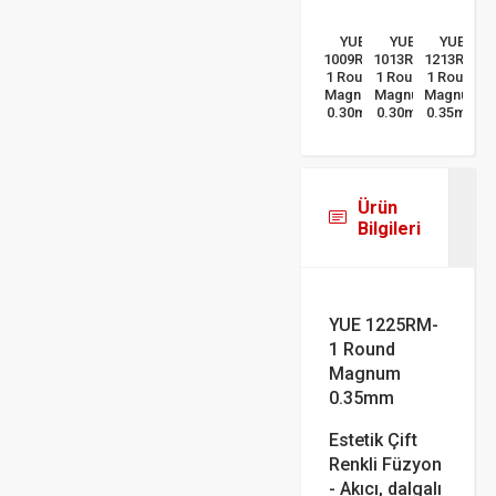
YUE
YUE
YUE
1009RM-
1013RM-
1213RM-
1 Round
1 Round
1 Round
Magnum
Magnum
Magnum
0.30mm
0.30mm
0.35mm
Ürün
Bilgileri
YUE 1225RM-
1 Round
Magnum
0.35mm
Estetik Çift
Renkli Füzyon
- Akıcı, dalgalı