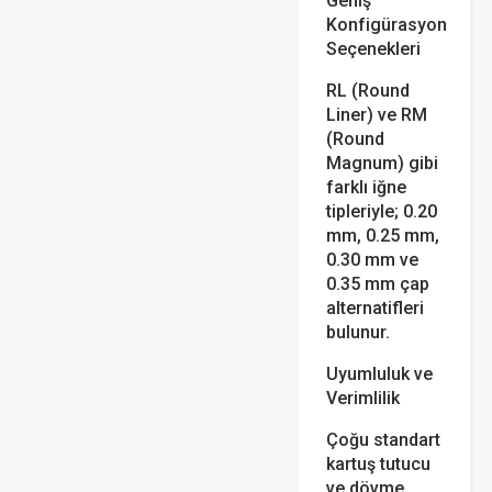
Geniş
Konfigürasyon
Seçenekleri
RL (Round
Liner) ve RM
(Round
Magnum) gibi
farklı iğne
tipleriyle; 0.20
mm, 0.25 mm,
0.30 mm ve
0.35 mm çap
alternatifleri
bulunur.
Uyumluluk ve
Verimlilik
Çoğu standart
kartuş tutucu
ve dövme