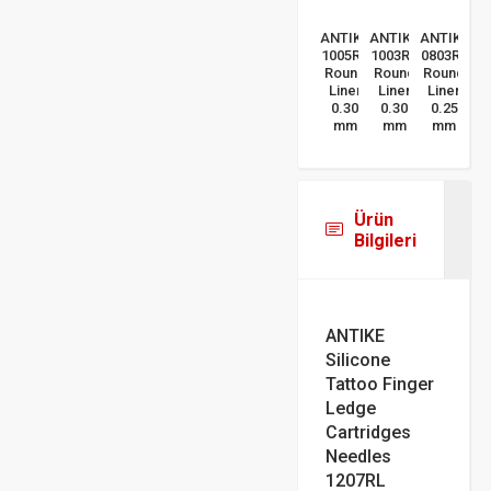
ANTIKE
ANTIKE
ANTIKE
1005RL
1003RL
0803RL
Round
Round
Round
Liner
Liner
Liner
0.30
0.30
0.25
mm
mm
mm
Ürün
Bilgileri
ANTIKE
Silicone
Tattoo Finger
Ledge
Cartridges
Needles
1207RL