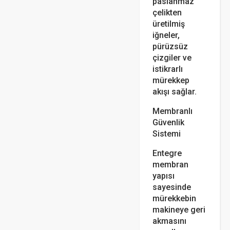
paslanmaz
çelikten
üretilmiş
iğneler,
pürüzsüz
çizgiler ve
istikrarlı
mürekkep
akışı sağlar.
Membranlı
Güvenlik
Sistemi
Entegre
membran
yapısı
sayesinde
mürekkebin
makineye geri
akmasını