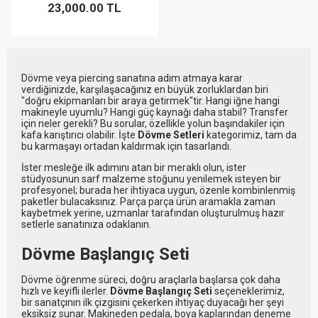
23,000.00 TL
Dövme veya piercing sanatına adım atmaya karar
verdiğinizde, karşılaşacağınız en büyük zorluklardan biri
"doğru ekipmanları bir araya getirmek"tir. Hangi iğne hangi
makineyle uyumlu? Hangi güç kaynağı daha stabil? Transfer
için neler gerekli? Bu sorular, özellikle yolun başındakiler için
kafa karıştırıcı olabilir. İşte
Dövme Setleri
kategorimiz, tam da
bu karmaşayı ortadan kaldırmak için tasarlandı.
İster mesleğe ilk adımını atan bir meraklı olun, ister
stüdyosunun sarf malzeme stoğunu yenilemek isteyen bir
profesyonel; burada her ihtiyaca uygun, özenle kombinlenmiş
paketler bulacaksınız. Parça parça ürün aramakla zaman
kaybetmek yerine, uzmanlar tarafından oluşturulmuş hazır
setlerle sanatınıza odaklanın.
Dövme Başlangıç Seti
Dövme öğrenme süreci, doğru araçlarla başlarsa çok daha
hızlı ve keyifli ilerler.
Dövme Başlangıç Seti
seçeneklerimiz,
bir sanatçının ilk çizgisini çekerken ihtiyaç duyacağı her şeyi
eksiksiz sunar. Makineden pedala, boya kaplarından deneme