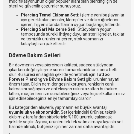
modifikasyonunun diğer popüler alanı olan piercing için de
steril ve güvenilir çözümler sunuyoruz.
Piercing Temel Ekipman Seti:
İşleme yeni başlayanlar
için gerekli olan pensler, klemp'ler ve delim iğnelerini
içeren, hijyen standartlarına uygun başlangıç kitleridir.
Piercing Sarf Malzeme Seti:
Stüdyoların yoğun
temposunda sürekli ihtiyaç duyulan steril iğneler, takılar
ve temizlik ürünlerini içeren, stok yapmanızı
kolaylaştıran paketlerdir.
Dövme Bakım Setleri
Bir dövmenin veya piercingin kalitesi, sadece stüdyodan
çıkarken değil, iyileşme süreci tamamlandıktan sonra belli
olur. Bu süreci en sağlıklı şekilde yönetmek için
Tattoo
Forever Piercing ve Dövme Bakım Seti
gibi ürünler hayati
önem taşır. Cildin nem dengesini koruyan, renklerin canlı
kalmasını sağlayan ve enfeksiyon riskini azaltan bu bakım
kitleri, müşterilerinize sunabileceğiniz veya kişisel kullanımınız
için edinebileceğiniz en iyi tamamlayıcılardır.
Bu kategoriden alışveriş yapmanın en büyük avantajı
uyumluluk ve ekonomidir
. Set içerisindeki ürünler, teknik
ekibimiz tarafından birbirleriyle %100 uyumlu çalışacak
şekilde seçilir. Ayrıca, ürünleri tek tek satın almaya kıyasla set
halinde almak, bütçeniz için her zaman daha avantajlıdır.