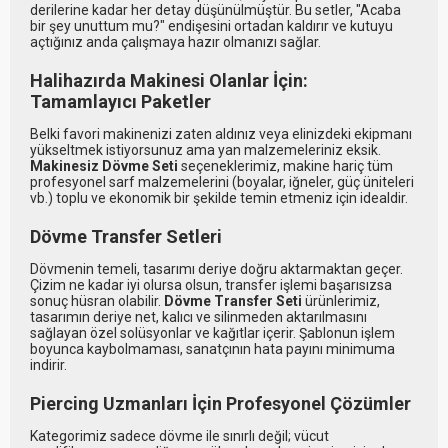
derilerine kadar her detay düşünülmüştür. Bu setler, "Acaba
bir şey unuttum mu?" endişesini ortadan kaldırır ve kutuyu
açtığınız anda çalışmaya hazır olmanızı sağlar.
Halihazırda Makinesi Olanlar İçin:
Tamamlayıcı Paketler
Belki favori makinenizi zaten aldınız veya elinizdeki ekipmanı
yükseltmek istiyorsunuz ama yan malzemeleriniz eksik.
Makinesiz Dövme Seti
seçeneklerimiz, makine hariç tüm
profesyonel sarf malzemelerini (boyalar, iğneler, güç üniteleri
vb.) toplu ve ekonomik bir şekilde temin etmeniz için idealdir.
Dövme Transfer Setleri
Dövmenin temeli, tasarımı deriye doğru aktarmaktan geçer.
Çizim ne kadar iyi olursa olsun, transfer işlemi başarısızsa
sonuç hüsran olabilir.
Dövme Transfer Seti
ürünlerimiz,
tasarımın deriye net, kalıcı ve silinmeden aktarılmasını
sağlayan özel solüsyonlar ve kağıtlar içerir. Şablonun işlem
boyunca kaybolmaması, sanatçının hata payını minimuma
indirir.
Piercing Uzmanları İçin Profesyonel Çözümler
Kategorimiz sadece dövme ile sınırlı değil; vücut