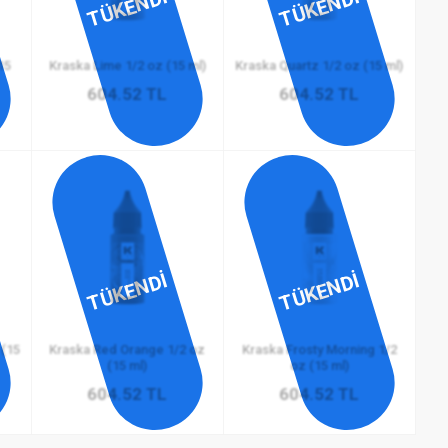
TÜKENDİ
TÜKENDİ
15
Kraska Lime 1/2 oz (15 ml)
Kraska Quartz 1/2 oz (15 ml)
604.52 TL
604.52 TL
TÜKENDİ
TÜKENDİ
 (15
Kraska Red Orange 1/2 oz
Kraska Frosty Morning 1/2
(15 ml)
oz (15 ml)
604.52 TL
604.52 TL