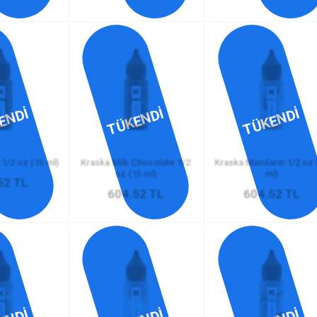
ENDİ
TÜKENDİ
TÜKENDİ
1/2 oz (15 ml)
Kraska Milk Chocolate 1/2
Kraska Mandarin 1/2 oz 
oz (15 ml)
ml)
52 TL
604.52 TL
604.52 TL