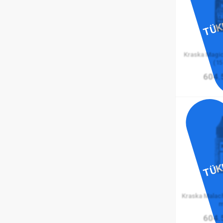
TÜK
Kraska Magic
(15
604.
TÜK
Kraska Malach
m
604.