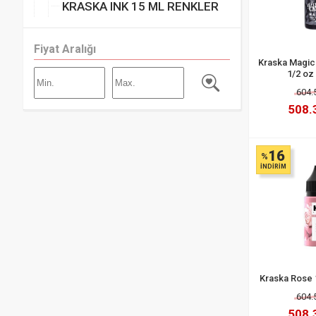
KRASKA INK 15 ML RENKLER
Fiyat Aralığı
Kraska Magic
1/2 oz 
604.
508.
16
%
İNDİRİM
Kraska Rose 1
604.
508.