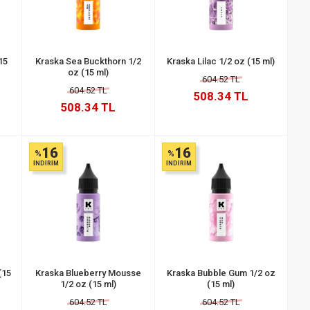
15
Kraska Sea Buckthorn 1/2
Kraska Lilac 1/2 oz (15 ml)
oz (15 ml)
604.52 TL
604.52 TL
508.34 TL
508.34 TL
16
16
%
%
İNDİRİM
İNDİRİM
(15
Kraska Blueberry Mousse
Kraska Bubble Gum 1/2 oz
1/2 oz (15 ml)
(15 ml)
604.52 TL
604.52 TL