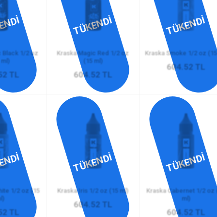
ENDİ
TÜKENDİ
TÜKENDİ
 Black 1/2 oz
Kraska Magic Red 1/2 oz
Kraska Smoke 1/2 oz (15
 ml)
(15 ml)
604.52 TL
52 TL
604.52 TL
ENDİ
TÜKENDİ
TÜKENDİ
ite 1/2 oz (15
Kraska Iris 1/2 oz (15 ml)
Kraska Cabernet 1/2 oz 
l)
ml)
604.52 TL
52 TL
604.52 TL