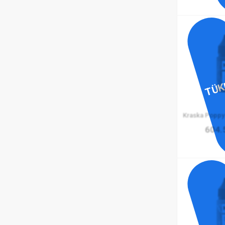
TÜK
Kraska Poppy 
604.