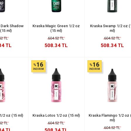
 Dark Shadow
Kraska Magic Green 1/2 oz
Kraska Swamp 1/2 oz (
(15 ml)
(15 ml)
ml)
52 TL
604.52 TL
604.52 TL
34 TL
508.34 TL
508.34 TL
16
16
%
%
İNDİRİM
İNDİRİM
/2 oz (15 ml)
Kraska Lotos 1/2 oz (15 ml)
Kraska Flamingo 1/2 oz 
ml)
52 TL
604.52 TL
604.52 TL
34 TL
508.34 TL