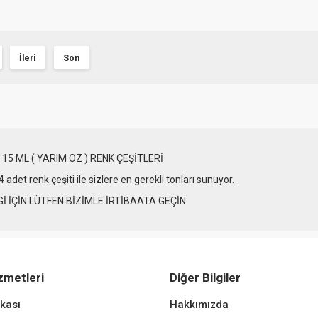
İleri
Son
15 ML ( YARIM OZ ) RENK ÇEŞİTLERİ
4 adet renk çeşiti ile sizlere en gerekli tonları sunuyor.
Gİ İÇİN LÜTFEN BİZİMLE İRTİBAATA GEÇİN.
zmetleri
Diğer Bilgiler
ikası
Hakkımızda