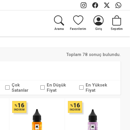
Arama
Favorilerim
Giriş
Sepetim
Toplam 78 sonuç bulundu.
Çok
En Düşük
En Yüksek
Satanlar
Fiyat
Fiyat
16
16
%
%
İNDİRİM
İNDİRİM