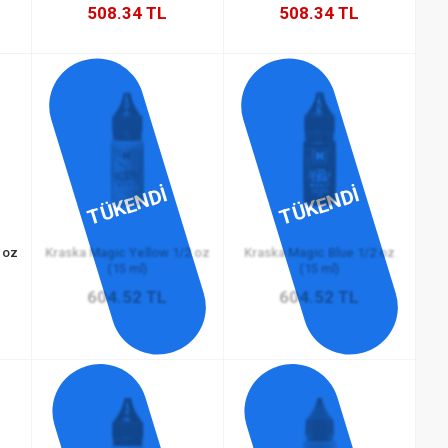
508.34 TL
508.34 TL
TÜKENDİ
TÜKENDİ
 oz
Kraska Magic Yellow 1/2 oz
Kraska Magic Blue 1/2 oz
(15 ml)
(15 ml)
604.52 TL
604.52 TL