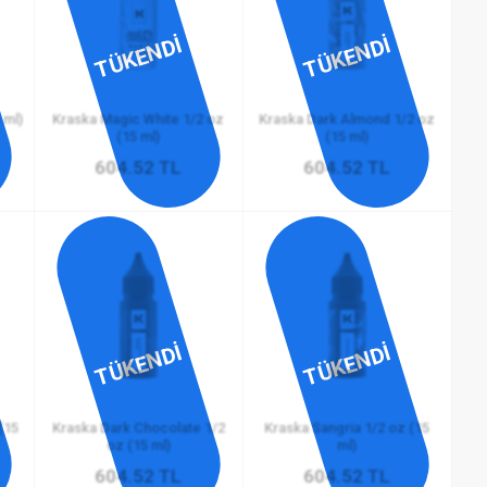
TÜKENDİ
TÜKENDİ
 ml)
Kraska Magic White 1/2 oz
Kraska Dark Almond 1/2 oz
(15 ml)
(15 ml)
604.52 TL
604.52 TL
TÜKENDİ
TÜKENDİ
(15
Kraska Dark Chocolate 1/2
Kraska Sangria 1/2 oz (15
oz (15 ml)
ml)
604.52 TL
604.52 TL