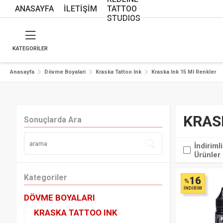
ANASAYFA
İLETİŞİM
TATTOO
STUDIOS
KATEGORİLER
Anasayfa
Dövme Boyalari
Kraska Tattoo Ink
Kraska Ink 15 Ml Renkler
KRAS
Sonuçlarda Ara
İndirimli
Ürünler
Kategoriler
16
%
İNDİRİM
DÖVME BOYALARI
KRASKA TATTOO INK