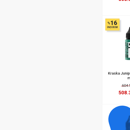
16
%
İNDİRİM
Kraska Junip
m
604.
508.