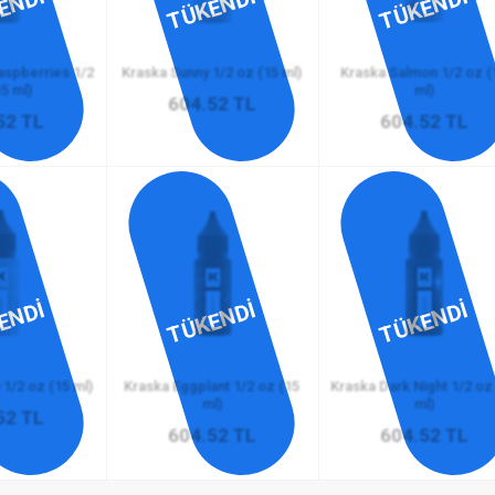
ENDİ
TÜKENDİ
TÜKENDİ
aspberries 1/2
Kraska Sunny 1/2 oz (15 ml)
Kraska Salmon 1/2 oz (
5 ml)
ml)
604.52 TL
52 TL
604.52 TL
ENDİ
TÜKENDİ
TÜKENDİ
1/2 oz (15 ml)
Kraska Eggplant 1/2 oz (15
Kraska Dark Night 1/2 oz
ml)
ml)
52 TL
604.52 TL
604.52 TL