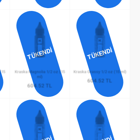
TÜKENDİ
TÜKENDİ
(15
Kraska Magnolia 1/2 oz (15
Kraska Grassy 1/2 oz (15 ml)
ml)
604.52 TL
604.52 TL