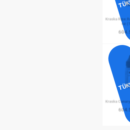
TÜK
Kraska Ripe R
oz (1
604.
TÜK
Kraska Canary 
604.