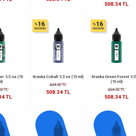
508.34 TL
16
16
%
%
İNDİRİM
İNDİRİM
er 1/2 oz (15
Kraska Cobalt 1/2 oz (15 ml)
Kraska Green Forest 1/2
l)
(15 ml)
604.52 TL
52 TL
604.52 TL
508.34 TL
34 TL
508.34 TL